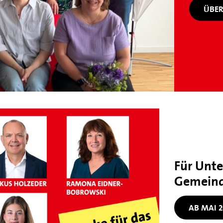
ÜBER
Für Unt
Gemeind
AB MAI 