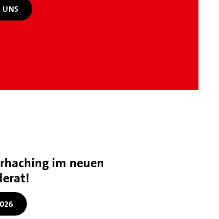
 UNS
erhaching im neuen
erat!
2026