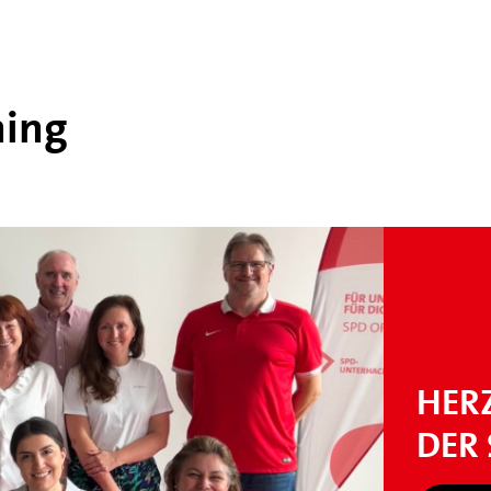
hing
HER
DER